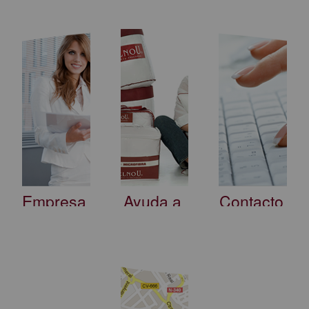
Empresa
Ayuda a
Contacto
la venta
BELNOU ofrece
Póngase en
una completa
contacto con
Hemos diseñado
gama de
nosotros y le
una campaña
productos de
proporcionaremos
para dar a
cama: colchones,
toda la
conocer al punto
almohadas,
información que
de venta, la
cubrecolchones,
necesite con
calidad y
protectores y
mucho gusto.